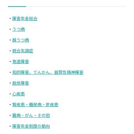
障害年金総合
うつ病
躁うつ病
統合失調症
発達障害
知的障害、てんかん、器質性精神障害
肢体障害
心疾患
腎疾患・糖尿病・肝疾患
難病・がん・その他
障害年金制度の動向