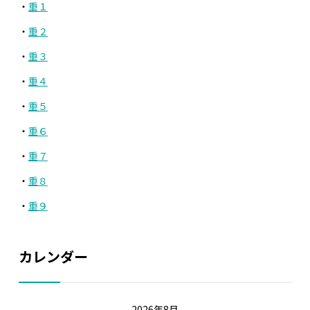
重１
重２
重３
重４
重５
重６
重７
重８
重９
カレンダー
2026年8月