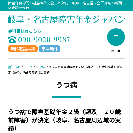
障害年金専門の社会保険労務士が対応！岐阜・名古屋・全国対応の報酬
格安請求代行
当事務所について
代表者挨拶、プロフィール
無料相談はこちら
090-9020-9987
アクセス
無料電話相談
年中無休
サポート料金
MENU
障害年金の請求について
TOP
ブログ
うつ病
うつ病で障害基礎年金２級（遡及 ２０歳前障害）が決
障害年金にお困りですか？
定（岐阜、名古屋周辺域の実績）
うつ病
障害年金相談の流れ
障害年金相談実績
お問い合わせ
受給事例
うつ病で障害基礎年金２級（遡及 ２０歳
前障害）が決定（岐阜、名古屋周辺域の実
うつ病
績）
躁うつ病