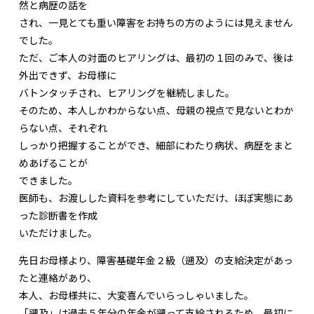
然と病歴の話を
され、一見とても重い障害をお持ちの方のようには見えません
でした。
ただ、ご本人の対面のヒアリングは、最初の１回のみで、後は
外出できず、お母様に
バトンタッチされ、ヒアリングを継続しました。
そのため、本人しかわからない点、母親の視点で見ないとわか
らない点、それぞれ
しっかり把握することができ、細部にわたり病状、病歴をまと
めあげることが
できました。
医師も、お渡しした資料を参考にしていただけ、ほぼ実態にあ
った診断書を作成
いただけました。
先日お母様より、障害基礎年金２級（遡及）の支給決定があっ
たと連絡があり、
本人、お母様共に、大変喜んでいらっしゃいました。
「遡及」は過去５年分の年金が遡って支給されるため、最初に