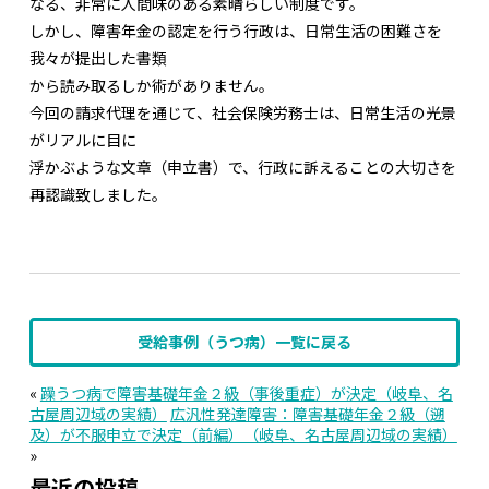
なる、非常に人間味のある素晴らしい制度です。
しかし、障害年金の認定を行う行政は、日常生活の困難さを
我々が提出した書類
から読み取るしか術がありません。
今回の請求代理を通じて、社会保険労務士は、日常生活の光景
がリアルに目に
浮かぶような文章（申立書）で、行政に訴えることの大切さを
再認識致しました。
受給事例（うつ病）一覧に戻る
«
躁うつ病で障害基礎年金２級（事後重症）が決定（岐阜、名
古屋周辺域の実績）
広汎性発達障害：障害基礎年金２級（遡
及）が不服申立で決定（前編）（岐阜、名古屋周辺域の実績）
»
最近の投稿