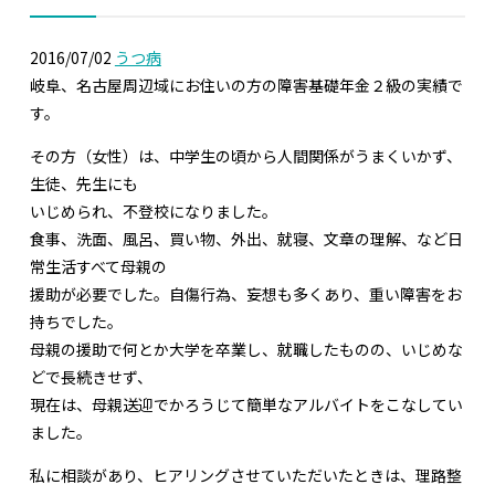
統合失調症
2016/07/02
うつ病
発達障害
岐阜、名古屋周辺域にお住いの方の障害基礎年金２級の実績で
す。
知的障害、てんかん、器質性精神障害
肢体障害
その方（女性）は、中学生の頃から人間関係がうまくいかず、
生徒、先生にも
心疾患
いじめられ、不登校になりました。
腎疾患・糖尿病・肝疾患
食事、洗面、風呂、買い物、外出、就寝、文章の理解、など日
常生活すべて母親の
難病・がん・その他
援助が必要でした。自傷行為、妄想も多くあり、重い障害をお
障害年金制度の動向
持ちでした。
障害年金の基礎知識
母親の援助で何とか大学を卒業し、就職したものの、いじめな
障害年金の種類
どで長続きせず、
現在は、母親送迎でかろうじて簡単なアルバイトをこなしてい
障害年金の受給額
ました。
障害年金の受給要件
私に相談があり、ヒアリングさせていただいたときは、理路整