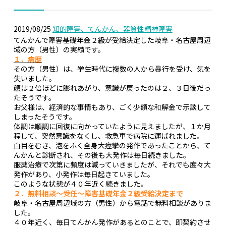
統合失調症
2019/08/25
知的障害、てんかん、器質性精神障害
発達障害
てんかんで障害基礎年金２級が受給決定した岐阜・名古屋周辺
域の方（男性）の実績です。
知的障害、てんかん、器質性精神障害
１．病歴
その方（男性）は、学生時代に複数の人から暴行を受け、気を
肢体障害
失いました。
心疾患
顔は２倍ほどに膨れあがり、意識が戻ったのは２、３日後だっ
たそうです。
腎疾患・糖尿病・肝疾患
お父様は、経済的な事情もあり、ごく少額な和解金で示談して
しまったそうです。
難病・がん・その他
体調は順調に回復に向かっていたように見えましたが、１か月
程して、突然意識をなくし、救急車で病院に運ばれました。
障害年金制度の動向
白目をむき、泡をふく全身大痙攣の発作であったことから、て
障害年金の基礎知識
んかんと診断され、その後も大発作は毎日続きました。
服薬治療で次第に頻度は減っていきましたが、それでも度々大
障害年金の種類
発作があり、小発作は毎日起きていました。
このような状態が４０年近く続きました。
障害年金の受給額
２．無料相談～受任～障害基礎年金２級受給決定まで
岐阜・名古屋周辺域の方（男性）から電話で無料相談がありま
障害年金の受給要件
した。
４０年近く、毎日てんかん発作があるとのことで、即契約させ