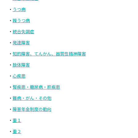
うつ病
躁うつ病
統合失調症
発達障害
知的障害、てんかん、器質性精神障害
肢体障害
心疾患
腎疾患・糖尿病・肝疾患
難病・がん・その他
障害年金制度の動向
重１
重２