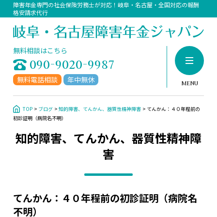
障害年金専門の社会保険労務士が対応！岐阜・名古屋・全国対応の報酬
格安請求代行
当事務所について
代表者挨拶、プロフィール
無料相談はこちら
090-9020-9987
アクセス
無料電話相談
年中無休
サポート料金
MENU
障害年金の請求について
TOP
ブログ
知的障害、てんかん、器質性精神障害
てんかん：４０年程前の
障害年金にお困りですか？
初診証明（病院名不明）
知的障害、てんかん、器質性精神障
障害年金相談の流れ
害
障害年金相談実績
お問い合わせ
受給事例
てんかん：４０年程前の初診証明（病院名
うつ病
不明）
躁うつ病