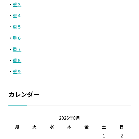
重３
重４
重５
重６
重７
重８
重９
カレンダー
2026年8月
月
火
水
木
金
土
日
1
2