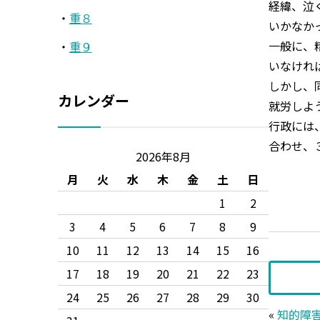
経緯、泣
重８
いかなか
一般に、
重９
いなけれ
しかし、
カレンダー
就労しよ
行政には
合わせ、
2026年8月
月
火
水
木
金
土
日
1
2
3
4
5
6
7
8
9
10
11
12
13
14
15
16
17
18
19
20
21
22
23
24
25
26
27
28
29
30
«
知的障