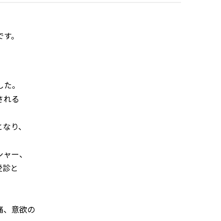
です。
した。
される
となり、
シャー、
受診と
痛、意欲の