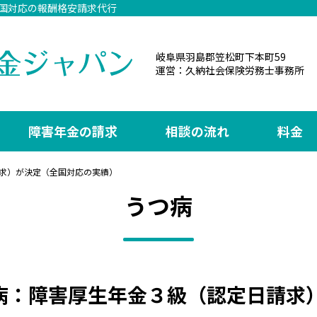
国対応の報酬格安請求代行
いて
受給事例
障害年金
岐阜県羽島郡笠松町下本町59
運営：久納社会保険労務士事務所
ィール
うつ病
障害年金の種
躁うつ病
障害年金の受
障害年金の請求
相談の流れ
料金
統合失調症
障害年金の受
いて
発達障害
求）が決定（全国対応の実績）
うつ病
すか？
知的障害、てんかん、器質性精神障害
肢体障害
心疾患
腎疾患・糖尿病・肝疾患
病：障害厚生年金３級（認定日請求
難病・がん・その他