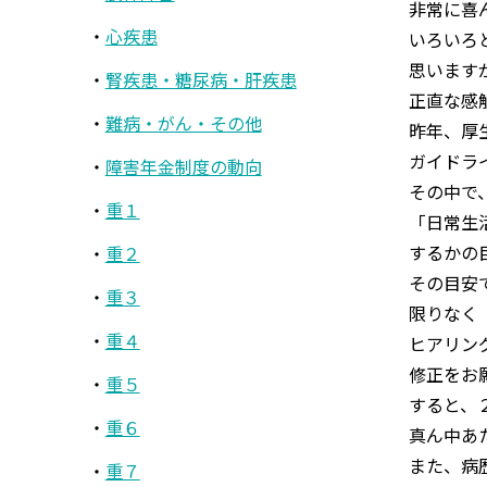
非常に喜
心疾患
いろいろ
思います
腎疾患・糖尿病・肝疾患
正直な感
難病・がん・その他
昨年、厚
ガイドラ
障害年金制度の動向
その中で
重１
「日常生
するかの
重２
その目安
重３
限りなく
重４
ヒアリン
修正をお
重５
すると、
重６
真ん中あ
また、病
重７