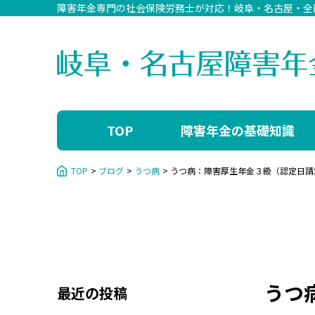
障害年金専門の社会保険労務士が対応！岐阜・名古屋・全
当事務所につ
代表者挨拶、プロフ
アクセス
TOP
障害年金の基礎知識
サポート料金
障害年金の請求につ
TOP
ブログ
うつ病
うつ病：障害厚生年金３級（認定日請
障害年金にお困りで
障害年金相談の流れ
障害年金相談実績
お問い合わせ
うつ
最近の投稿