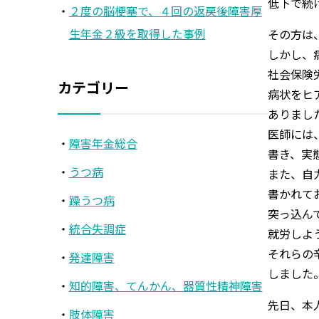
低下で続
２度の脳梗塞で、４回の返戻後障害厚
生年金２級を取得した事例
その方は
しかし、
社会保険
カテゴリー
病状をヒ
ありまし
医師には
障害年金総合
書き、実
うつ病
また、自
書かれて
躁うつ病
突っ込ん
統合失調症
就労しよ
それらの
発達障害
しました
知的障害、てんかん、器質性精神障害
先日、本
肢体障害