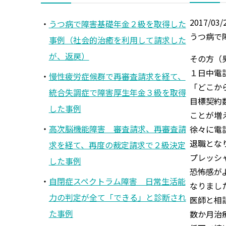
2017/03/
うつ病で障害基礎年金２級を取得した
うつ病で
事例（社会的治癒を利用して請求した
が、返戻）
その方（
１日中電
慢性疲労症候群で再審査請求を経て、
「どこか
統合失調症で障害厚生年金３級を取得
目標契約
した事例
ことが増
高次脳機能障害 審査請求、再審査請
徐々に電
退職とな
求を経て、再度の裁定請求で２級決定
プレッシ
した事例
恐怖感が
自閉症スペクトラム障害 日常生活能
なりまし
力の判定が全て「できる」と診断され
医師と相
た事例
数か月治