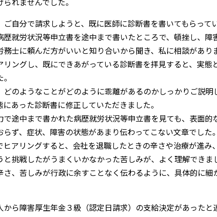
けられませんでした。
、ご自分で請求しようと、既に医師に診断書を書いてもらって
病歴就労状況等申立書を途中まで書いたところで、頓挫し、障
労務士に頼んだ方がいいと知り合いから聞き、私に相談があり
アリングし、既にできあがっている診断書を拝見すると、実態
た。
、どのようなことがどのように乖離があるのかしっかりご説明
態にあった診断書に修正していただきました。
力で途中まで書かれた病歴就労状況等申立書を見ても、表面的
おらず、症状、障害の状態があまり伝わってこない文章でした
でヒアリングすると、会社を退職したときの辛さや治療が進み
うと挑戦したがうまくいかなかった苦しみが、よく理解できま
辛さ、苦しみが行政に余すことなく伝わるように、具体的に細
。
人から障害厚生年金３級（認定日請求）の支給決定があったと