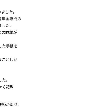
いました。
害年金専門の
ました。
との乖離が
した手紙を
なことしか
。
、
した。
かく記載
連絡があり、