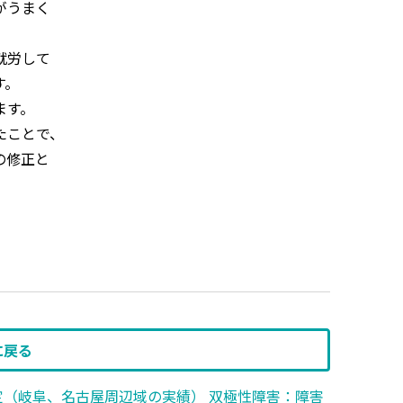
がうまく
就労して
す。
ます。
たことで、
の修正と
に戻る
定（岐阜、名古屋周辺域の実績）
双極性障害：障害