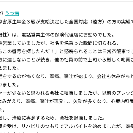
障害年金制度の動向
27
うつ病
障害厚生年金３級が支給決定した全国対応（遠方）の方の実績
男性）は、電話営業主体の保険代理店にお勤めでした。
話営業していましたが、社名を名乗った瞬間に切られる、
らこの番号を探したんだ！」と怒鳴られることは日常茶飯事で
数に達しないことが続き、他の社員の前で上司から厳しく叱責
えました。
話をするのが怖くなり、頭痛、嘔吐が始まり、会社も休みがち
りました。
ャーが少ないと思われる会社に転職しましたが、以前のプレッ
よみがえり、頭痛、嘔吐が再発し、欠勤が多くなり、心療内科
た。
談し、治療に専念するため、会社を退職しました。
療を受け、リハビリのつもりでアルバイトを始めましたが、頭