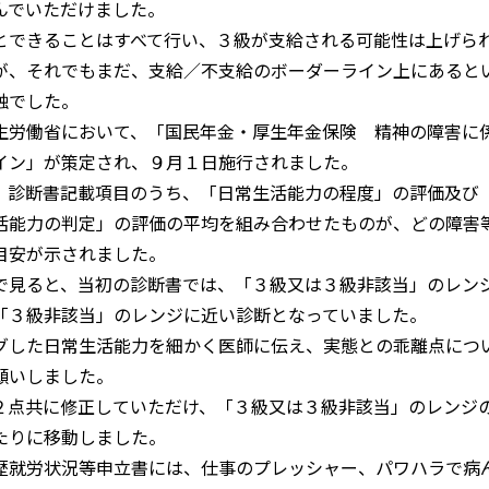
んでいただけました。
とできることはすべて行い、３級が支給される可能性は上げら
が、それでもまだ、支給／不支給のボーダーライン上にあると
触でした。
生労働省において、「国民年金・厚生年金保険 精神の障害に
イン」が策定され、９月１日施行されました。
、診断書記載項目のうち、「日常生活能力の程度」の評価及び
活能力の判定」の評価の平均を組み合わせたものが、どの障害
目安が示されました。
で見ると、当初の診断書では、「３級又は３級非該当」のレン
「３級非該当」のレンジに近い診断となっていました。
グした日常生活能力を細かく医師に伝え、実態との乖離点につ
願いしました。
２点共に修正していただけ、「３級又は３級非該当」のレンジ
たりに移動しました。
歴就労状況等申立書には、仕事のプレッシャー、パワハラで病